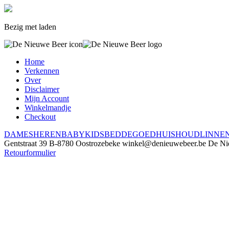
Bezig met laden
Home
Verkennen
Over
Disclaimer
Mijn Account
Winkelmandje
Checkout
DAMES
HEREN
BABY
KIDS
BEDDEGOED
HUISHOUDLINNE
Gentstraat 39
B-8780 Oostrozebeke
winkel@denieuwebeer.be
De Ni
Retourformulier