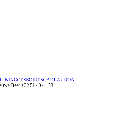
N
UNI
ACCESSOIRES
CADEAUBON
euwe Beer
+32 51 40 41 53