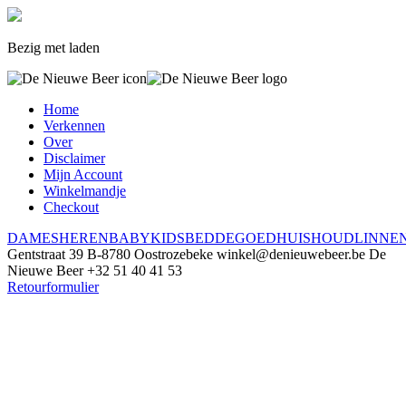
Bezig met laden
Home
Verkennen
Over
Disclaimer
Mijn Account
Winkelmandje
Checkout
DAMES
HEREN
BABY
KIDS
BEDDEGOED
HUISHOUDLINNE
Gentstraat 39
B-8780 Oostrozebeke
winkel@denieuwebeer.be
De
Nieuwe Beer
+32 51 40 41 53
Retourformulier