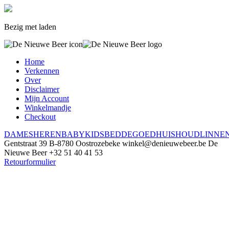
Bezig met laden
Home
Verkennen
Over
Disclaimer
Mijn Account
Winkelmandje
Checkout
DAMES
HEREN
BABY
KIDS
BEDDEGOED
HUISHOUDLINNE
Gentstraat 39
B-8780 Oostrozebeke
winkel@denieuwebeer.be
De
Nieuwe Beer
+32 51 40 41 53
Retourformulier